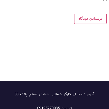
ذخیره نام، ایمیل و وبسایت من در مرورگر برای زمانی که دوباره
دیدگاهی می‌نویسم.
آدرس: خیابان کارگر شمالی، خیابان هفتم پلاک 33
تماس: 09125770085