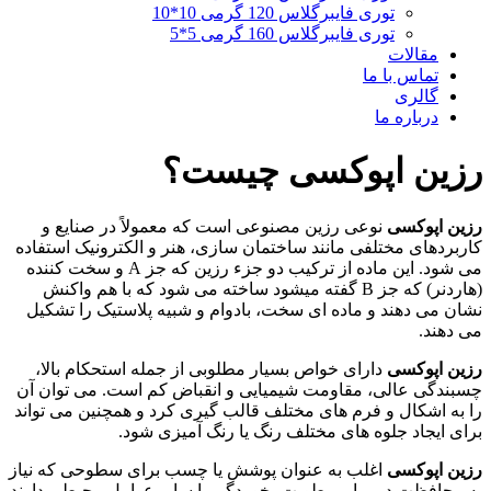
توری فایبرگلاس 120 گرمی 10*10
توری فایبرگلاس 160 گرمی 5*5
مقالات
تماس با ما
گالری
درباره ما
رزین اپوکسی چیست؟
رزین اپوکسی
نوعی رزین مصنوعی است که معمولاً در صنایع و
کاربردهای مختلفی مانند ساختمان سازی، هنر و الکترونیک استفاده
می شود. این ماده از ترکیب دو جزء رزین که جز A و سخت کننده
(هاردنر) که جز B گفته میشود ساخته می شود که با هم واکنش
نشان می دهند و ماده ای سخت، بادوام و شبیه پلاستیک را تشکیل
می دهند.
رزین اپوکسی
دارای خواص بسیار مطلوبی از جمله استحکام بالا،
چسبندگی عالی، مقاومت شیمیایی و انقباض کم است. می توان آن
را به اشکال و فرم های مختلف قالب گیری کرد و همچنین می تواند
برای ایجاد جلوه های مختلف رنگ یا رنگ آمیزی شود.
رزین اپوکسی
اغلب به عنوان پوشش یا چسب برای سطوحی که نیاز
به محافظت در برابر رطوبت، خوردگی یا سایر عوامل محیطی دارند